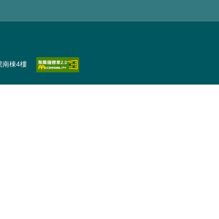
號南棟4樓