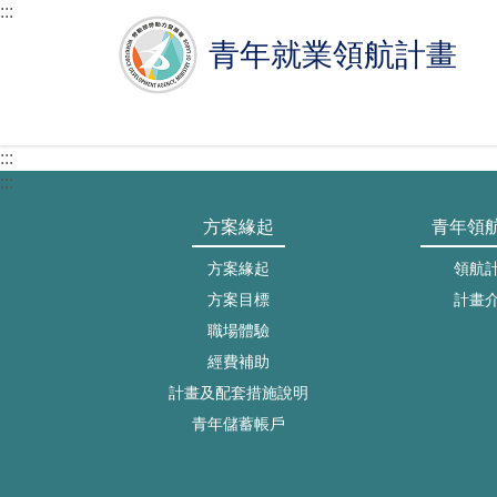
跳
:::
至
青年就業領航計畫
主
要
內
容
區
:::
塊
:::
方案緣起
青年領
方案緣起
領航
方案目標
計畫
職場體驗
經費補助
計畫及配套措施說明
青年儲蓄帳戶