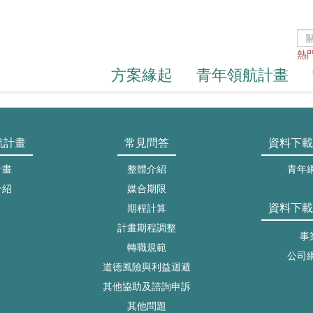
熱
方案緣起
青年領航計畫
航計畫
常見問答
資料下載
計畫
整體介紹
青年
介紹
媒合期限
資料下載
期程計算
計畫期程調整
事
轉職規範
公司
道德風險與利益迴避
其他協助及諮詢申訴
其他問題