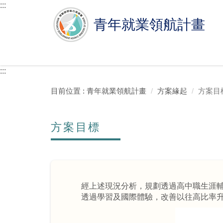
跳
:::
至
青年就業領航計畫
主
要
內
容
區
:::
塊
目前位置 :
青年就業領航計畫
方案緣起
方案目
方案目標
經上述現況分析，規劃透過高中職生涯
透過學習及國際體驗，改善以往高比率升