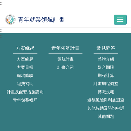
跳
:::
至
主
青年就業領航計畫
導
要
覽
內
:::
按
容
:::
鈕
區
塊
方案緣起
青年領航計畫
常見問答
方案緣起
領航計畫
整體介紹
方案目標
計畫介紹
媒合期限
職場體驗
期程計算
經費補助
計畫期程調整
計畫及配套措施說明
轉職規範
青年儲蓄帳戶
道德風險與利益迴避
其他協助及諮詢申訴
其他問題